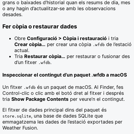
grans o baixades d’historial quan els resums de dia, mes
o any hagin d’actualitzar-se amb les observacions
desades.
Fer còpia o restaurar dades
Obre
Configuració > Còpia i restauració
i tria
Crear còpia…
per crear una còpia
de l’estació
.wfdb
actual.
Tria
Restaurar còpia…
per restaurar o fusionar des
d’un fitxer
.
.wfdb
Inspeccionar el contingut d’un paquet .wfdb a macOS
Un fitxer
és un paquet de macOS. Al Finder, fes
.wfdb
Control-clic o clic amb el botó dret al fitxer i després
tria
Show Package Contents
per veure’n el contingut.
El fitxer de dades principal dins del paquet és
, una base de dades SQLite que
store.sqlite
emmagatzema les dades de l’estació exportades per
Weather Fusion.