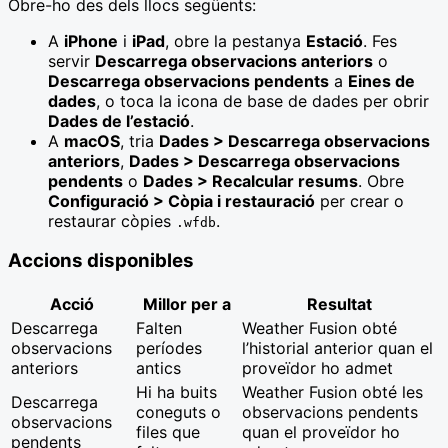
Obre-ho des dels llocs següents:
A
iPhone
i
iPad
, obre la pestanya
Estació
. Fes
servir
Descarrega observacions anteriors
o
Descarrega observacions pendents
a
Eines de
dades
, o toca la icona de base de dades per obrir
Dades de l’estació
.
A
macOS
, tria
Dades > Descarrega observacions
anteriors
,
Dades > Descarrega observacions
pendents
o
Dades > Recalcular resums
. Obre
Configuració > Còpia i restauració
per crear o
restaurar còpies
.
.wfdb
Accions disponibles
Acció
Millor per a
Resultat
Descarrega
Falten
Weather Fusion obté
observacions
períodes
l’historial anterior quan el
anteriors
antics
proveïdor ho admet
Hi ha buits
Weather Fusion obté les
Descarrega
coneguts o
observacions pendents
observacions
files que
quan el proveïdor ho
pendents