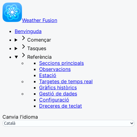
Weather Fusion
Benvinguda
Començar
Tasques
Referència
Seccions principals
Observacions
Estació
Targetes de temps real
Gràfics històrics
Gestió de dades
Configuració
Dreceres de teclat
Canvia l'idioma