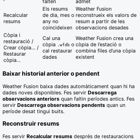
falten
admet
Els resums
Weather Fusion
Recalcular
de dia, mes o
reconstrueix els valors de
resums
any no
resum a partir de les
coincideixen
observacions desades
Còpia i
Cal una
Weather Fusion crea una
restauració /
còpia
o
còpia de l’estació o
.wfdb
Crear còpia… /
cal restaurar
combina files d’una còpia
Restaurar
dades
existent
còpia…
Baixar historial anterior o pendent
Weather Fusion baixa dades automàticament quan hi ha
dades noves disponibles. Fes servir
Descarrega
observacions anteriors
quan faltin períodes antics. Fes
servir
Descarrega observacions pendents
quan un
període desat tingui buits.
Reconstruir resums
Fes servir
Recalcular resums
després de restauracions