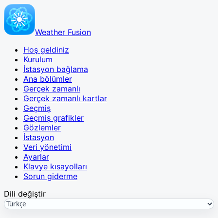
Weather Fusion
Hoş geldiniz
Kurulum
İstasyon bağlama
Ana bölümler
Gerçek zamanlı
Gerçek zamanlı kartlar
Geçmiş
Geçmiş grafikler
Gözlemler
İstasyon
Veri yönetimi
Ayarlar
Klavye kısayolları
Sorun giderme
Dili değiştir