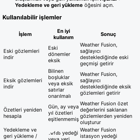
Yedekleme ve geri yükleme
öğesini açın.
Kullanılabilir işlemler
En iyi
İşlem
Sonuç
kullanım
Weather Fusion,
Eski
Eski gözlemleri
sağlayıcı
dönemler
indir
desteklediğinde eski
eksik
geçmişi getirir
Bilinen
Weather Fusion,
boşluklar
Eksik gözlemleri
sağlayıcı
veya eksik
indir
desteklediğinde eksik
satırlar
gözlemleri getirir
onarılmalı
Weather Fusion özet
Gün, ay veya
Özetleri yeniden
değerlerini saklanan
yıl özetleri
hesapla
gözlemlerden yeniden
eşitlenmemiş
oluşturur
Yedekleme ve
Weather Fusion
yedeği
.wfdb
geri yükleme /
istasyon yedeği
veya veri