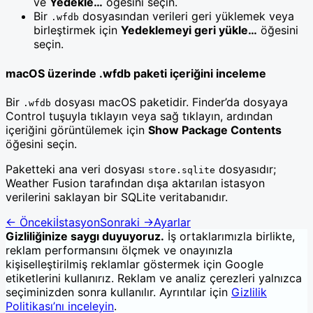
ve
Yedekle…
öğesini seçin.
Bir
dosyasından verileri geri yüklemek veya
.wfdb
birleştirmek için
Yedeklemeyi geri yükle…
öğesini
seçin.
macOS üzerinde .wfdb paketi içeriğini inceleme
Bir
dosyası macOS paketidir. Finder’da dosyaya
.wfdb
Control tuşuyla tıklayın veya sağ tıklayın, ardından
içeriğini görüntülemek için
Show Package Contents
öğesini seçin.
Paketteki ana veri dosyası
dosyasıdır;
store.sqlite
Weather Fusion tarafından dışa aktarılan istasyon
verilerini saklayan bir SQLite veritabanıdır.
←
Önceki
İstasyon
Sonraki
→
Ayarlar
Gizliliğinize saygı duyuyoruz.
İş ortaklarımızla birlikte,
reklam performansını ölçmek ve onayınızla
kişiselleştirilmiş reklamlar göstermek için Google
etiketlerini kullanırız. Reklam ve analiz çerezleri yalnızca
seçiminizden sonra kullanılır. Ayrıntılar için
Gizlilik
Politikası’nı inceleyin
.