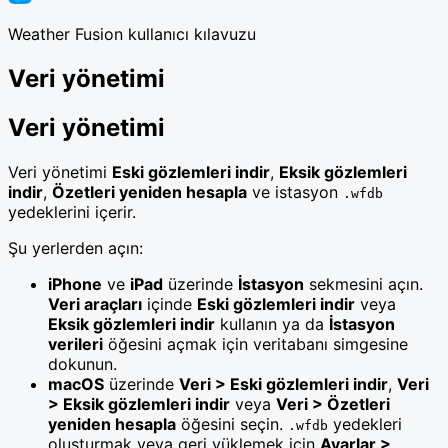
Weather Fusion kullanıcı kılavuzu
Veri yönetimi
Veri yönetimi
Veri yönetimi
Eski gözlemleri indir
,
Eksik gözlemleri
indir
,
Özetleri yeniden hesapla
ve istasyon
.wfdb
yedeklerini içerir.
Şu yerlerden açın:
iPhone
ve
iPad
üzerinde
İstasyon
sekmesini açın.
Veri araçları
içinde
Eski gözlemleri indir
veya
Eksik gözlemleri indir
kullanın ya da
İstasyon
verileri
öğesini açmak için veritabanı simgesine
dokunun.
macOS
üzerinde
Veri > Eski gözlemleri indir
,
Veri
> Eksik gözlemleri indir
veya
Veri > Özetleri
yeniden hesapla
öğesini seçin.
yedekleri
.wfdb
oluşturmak veya geri yüklemek için
Ayarlar >