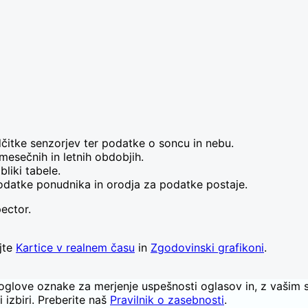
čitke senzorjev ter podatke o soncu in nebu.
esečnih in letnih obdobjih.
liki tabele.
podatke ponudnika in orodja za podatke postaje.
ector.
jte
Kartice v realnem času
in
Zgodovinski grafikoni
.
glove oznake za merjenje uspešnosti oglasov in, z vašim s
i izbiri. Preberite naš
Pravilnik o zasebnosti
.