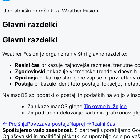
Uporabniški priročnik za Weather Fusion
Glavni razdelki
Glavni razdelki
Weather Fusion je organiziran v štiri glavne razdelke:
Realni čas
prikazuje najnovejše razmere, trenutne od
Zgodovinski
prikazuje vremenske trende v dnevnih, m
Opažanja
prikazuje shranjene zapise in povzetke v ob
Postaja
prikazuje identiteto postaje, lokacijo, meta
Na macOS so podatki o postaji in podatkih na voljo v Insp
Za ukaze macOS glejte
Tipkovne bližnjice
.
Za podrobno delovanje kartic in grafikonov gle
←
Prejšnje
Povezava postaje
Naprej
→
Realni čas
Spoštujemo vašo zasebnost.
S partnerji uporabljamo Goo
Oglaševalski in analitični piškotki se uporabijo šele po vaš