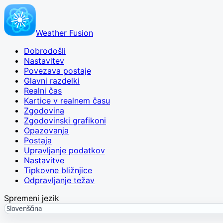
Weather Fusion
Dobrodošli
Nastavitev
Povezava postaje
Glavni razdelki
Realni čas
Kartice v realnem času
Zgodovina
Zgodovinski grafikoni
Opazovanja
Postaja
Upravljanje podatkov
Nastavitve
Tipkovne bližnjice
Odpravljanje težav
Spremeni jezik