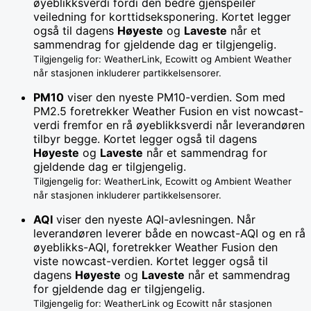
øyeblikksverdi fordi den bedre gjenspeiler
veiledning for korttidseksponering. Kortet legger
også til dagens
Høyeste
og
Laveste
når et
sammendrag for gjeldende dag er tilgjengelig.
Tilgjengelig for: WeatherLink, Ecowitt og Ambient Weather
når stasjonen inkluderer partikkelsensorer.
PM10
viser den nyeste PM10-verdien. Som med
PM2.5 foretrekker Weather Fusion en vist nowcast-
verdi fremfor en rå øyeblikksverdi når leverandøren
tilbyr begge. Kortet legger også til dagens
Høyeste
og
Laveste
når et sammendrag for
gjeldende dag er tilgjengelig.
Tilgjengelig for: WeatherLink, Ecowitt og Ambient Weather
når stasjonen inkluderer partikkelsensorer.
AQI
viser den nyeste AQI-avlesningen. Når
leverandøren leverer både en nowcast-AQI og en rå
øyeblikks-AQI, foretrekker Weather Fusion den
viste nowcast-verdien. Kortet legger også til
dagens
Høyeste
og
Laveste
når et sammendrag
for gjeldende dag er tilgjengelig.
Tilgjengelig for: WeatherLink og Ecowitt når stasjonen