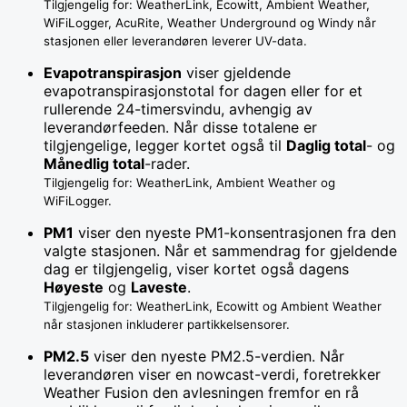
Tilgjengelig for: WeatherLink, Ecowitt, Ambient Weather,
WiFiLogger, AcuRite, Weather Underground og Windy når
stasjonen eller leverandøren leverer UV-data.
Evapotranspirasjon
viser gjeldende
evapotranspirasjonstotal for dagen eller for et
rullerende 24-timersvindu, avhengig av
leverandørfeeden. Når disse totalene er
tilgjengelige, legger kortet også til
Daglig total
- og
Månedlig total
-rader.
Tilgjengelig for: WeatherLink, Ambient Weather og
WiFiLogger.
PM1
viser den nyeste PM1-konsentrasjonen fra den
valgte stasjonen. Når et sammendrag for gjeldende
dag er tilgjengelig, viser kortet også dagens
Høyeste
og
Laveste
.
Tilgjengelig for: WeatherLink, Ecowitt og Ambient Weather
når stasjonen inkluderer partikkelsensorer.
PM2.5
viser den nyeste PM2.5-verdien. Når
leverandøren viser en nowcast-verdi, foretrekker
Weather Fusion den avlesningen fremfor en rå