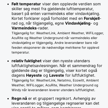
Følt temperatur
viser den opplevde verdien som
skiller seg mest fra gjeldende lufttemperatur,
basert på enten varmeindeks eller vindavkjøling.
Kortet forklarer også forholdet med en
Forskjell
-
rad og, når tilgjengelig, egne
Vindavkjøling
- og
Varmeindeks
-rader.
Tilgjengelig for: WeatherLink, Ambient Weather, WiFiLogger,
AcuRite og Weather Underground når varmeindeks eller
vindavkjøling er tilgjengelig. Andre leverandører bare når
feeden eksponerer de nødvendige metrikene for opplevd
temperatur.
relativ fuktighet
viser den nyeste utendørs
luftfuktighetsavlesningen. Når et sammendrag for
gjeldende dag er tilgjengelig, viser kortet også
dagens
Høyeste
og
Laveste
for luftfuktighet.
Tilgjengelig for: WeatherLink, Netatmo, Ecowitt, Ambient
Weather, WiFiLogger, AcuRite, Weather Underground og
Windy når leverandøren leverer utendørs luftfuktighet.
Regn nå
er et gruppert regnkort. Avhengig av
leverandøren og tilgjengelige regnserier kan det
vise opptil to målere, som kombinerer