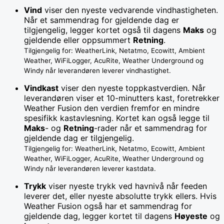
Vind
viser den nyeste vedvarende vindhastigheten.
Når et sammendrag for gjeldende dag er
tilgjengelig, legger kortet også til dagens
Maks
og
gjeldende eller oppsummert
Retning
.
Tilgjengelig for: WeatherLink, Netatmo, Ecowitt, Ambient
Weather, WiFiLogger, AcuRite, Weather Underground og
Windy når leverandøren leverer vindhastighet.
Vindkast
viser den nyeste toppkastverdien. Når
leverandøren viser et 10-minutters kast, foretrekker
Weather Fusion den verdien fremfor en mindre
spesifikk kastavlesning. Kortet kan også legge til
Maks
- og
Retning
-rader når et sammendrag for
gjeldende dag er tilgjengelig.
Tilgjengelig for: WeatherLink, Netatmo, Ecowitt, Ambient
Weather, WiFiLogger, AcuRite, Weather Underground og
Windy når leverandøren leverer kastdata.
Trykk
viser nyeste trykk ved havnivå når feeden
leverer det, eller nyeste absolutte trykk ellers. Hvis
Weather Fusion også har et sammendrag for
gjeldende dag, legger kortet til dagens
Høyeste
og