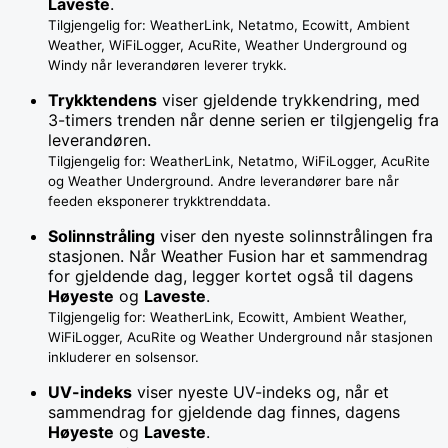
Laveste
.
Tilgjengelig for: WeatherLink, Netatmo, Ecowitt, Ambient
Weather, WiFiLogger, AcuRite, Weather Underground og
Windy når leverandøren leverer trykk.
Trykktendens
viser gjeldende trykkendring, med
3-timers trenden når denne serien er tilgjengelig fra
leverandøren.
Tilgjengelig for: WeatherLink, Netatmo, WiFiLogger, AcuRite
og Weather Underground. Andre leverandører bare når
feeden eksponerer trykktrenddata.
Solinnstråling
viser den nyeste solinnstrålingen fra
stasjonen. Når Weather Fusion har et sammendrag
for gjeldende dag, legger kortet også til dagens
Høyeste
og
Laveste
.
Tilgjengelig for: WeatherLink, Ecowitt, Ambient Weather,
WiFiLogger, AcuRite og Weather Underground når stasjonen
inkluderer en solsensor.
UV-indeks
viser nyeste UV-indeks og, når et
sammendrag for gjeldende dag finnes, dagens
Høyeste
og
Laveste
.