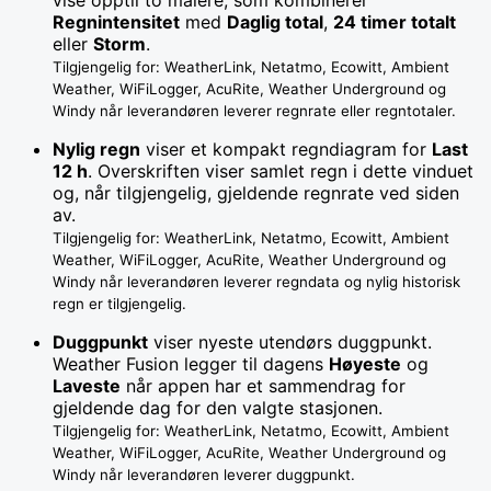
Regnintensitet
med
Daglig total
,
24 timer totalt
eller
Storm
.
Tilgjengelig for: WeatherLink, Netatmo, Ecowitt, Ambient
Weather, WiFiLogger, AcuRite, Weather Underground og
Windy når leverandøren leverer regnrate eller regntotaler.
Nylig regn
viser et kompakt regndiagram for
Last
12 h
. Overskriften viser samlet regn i dette vinduet
og, når tilgjengelig, gjeldende regnrate ved siden
av.
Tilgjengelig for: WeatherLink, Netatmo, Ecowitt, Ambient
Weather, WiFiLogger, AcuRite, Weather Underground og
Windy når leverandøren leverer regndata og nylig historisk
regn er tilgjengelig.
Duggpunkt
viser nyeste utendørs duggpunkt.
Weather Fusion legger til dagens
Høyeste
og
Laveste
når appen har et sammendrag for
gjeldende dag for den valgte stasjonen.
Tilgjengelig for: WeatherLink, Netatmo, Ecowitt, Ambient
Weather, WiFiLogger, AcuRite, Weather Underground og
Windy når leverandøren leverer duggpunkt.