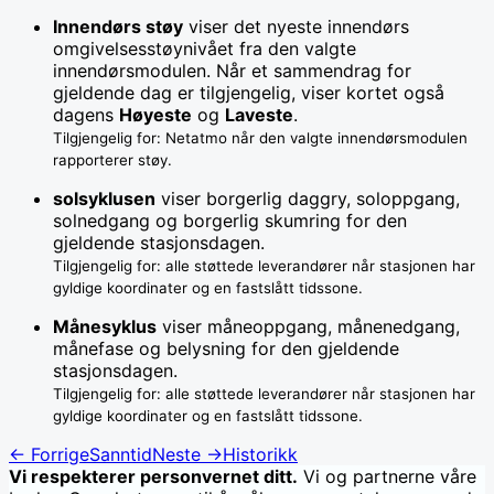
Innendørs støy
viser det nyeste innendørs
omgivelsesstøynivået fra den valgte
innendørsmodulen. Når et sammendrag for
gjeldende dag er tilgjengelig, viser kortet også
dagens
Høyeste
og
Laveste
.
Tilgjengelig for: Netatmo når den valgte innendørsmodulen
rapporterer støy.
solsyklusen
viser borgerlig daggry, soloppgang,
solnedgang og borgerlig skumring for den
gjeldende stasjonsdagen.
Tilgjengelig for: alle støttede leverandører når stasjonen har
gyldige koordinater og en fastslått tidssone.
Månesyklus
viser måneoppgang, månenedgang,
månefase og belysning for den gjeldende
stasjonsdagen.
Tilgjengelig for: alle støttede leverandører når stasjonen har
gyldige koordinater og en fastslått tidssone.
←
Forrige
Sanntid
Neste
→
Historikk
Vi respekterer personvernet ditt.
Vi og partnerne våre