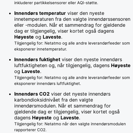
inkluderer partikkelsensorer eller AQI-støtte.
Innendørs temperatur
viser den nyeste
innetemperaturen fra den valgte innendørssensoren
eller -modulen. Når et sammendrag for gjeldende
dag er tilgjengelig, viser kortet også dagens
Høyeste
og
Laveste
.
Tilgjengelig for: Netatmo og alle andre leverandørfeeder som
eksponerer innetemperatur.
Innendørs fuktighet
viser den nyeste innendørs
luftfuktigheten og, når tilgjengelig, dagens
Høyeste
og
Laveste
.
Tilgjengelig for: Netatmo og alle andre leverandørfeeder som
eksponerer innendørs luftfuktighet.
Innendørs CO2
viser det nyeste innendørs
karbondioksidnivået fra den valgte
innendørsmodulen. Når et sammendrag for
gjeldende dag er tilgjengelig, viser kortet også
dagens
Høyeste
og
Laveste
.
Tilgjengelig for: Netatmo når den valgte innendørsmodulen
rapporterer CO2.