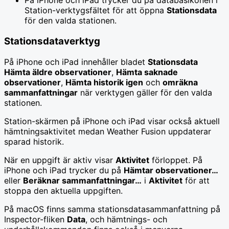
På iPhone och iPad trycker du på databasikonen i
Station-verktygsfältet för att öppna
Stationsdata
för den valda stationen.
Stationsdataverktyg
På iPhone och iPad innehåller bladet
Stationsdata
Hämta äldre observationer
,
Hämta saknade
observationer
,
Hämta historik igen
och
omräkna
sammanfattningar
när verktygen gäller för den valda
stationen.
Station-skärmen på iPhone och iPad visar också aktuell
hämtningsaktivitet medan Weather Fusion uppdaterar
sparad historik.
När en uppgift är aktiv visar
Aktivitet
förloppet. På
iPhone och iPad trycker du på
Hämtar observationer…
eller
Beräknar sammanfattningar…
i
Aktivitet
för att
stoppa den aktuella uppgiften.
På macOS finns samma stationsdatasammanfattning på
Inspector-fliken
Data
, och hämtnings- och