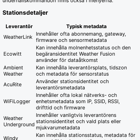
underhållskommandon finns också i menyerna.
Stationsdetaljer
Leverantör
Typisk metadata
Innehåller ofta abonnemang, gateway,
WeatherLink
firmware och sensormetadata
Kan innehålla molnenhetsstatus och den
Ecowitt
begäransidentitet Weather Fusion
använder för dataåtkomst
Ambient
Kan innehålla leverantörsplats, tidszon
Weather
och metadata för sensorstatus
Använder stationsidentitet och
AcuRite
leverantörsmetadata
Innehåller ofta lokal nätverks- och
WiFiLogger
enhetsmetadata som IP, SSID, RSSI,
drifttid och firmware
Innehåller vanligtvis leverantörens
Weather
stationsidentitet och vald plats eller
Underground
mjukvarumetadata
Kan innehålla stationsstatus, metadata för
Windy