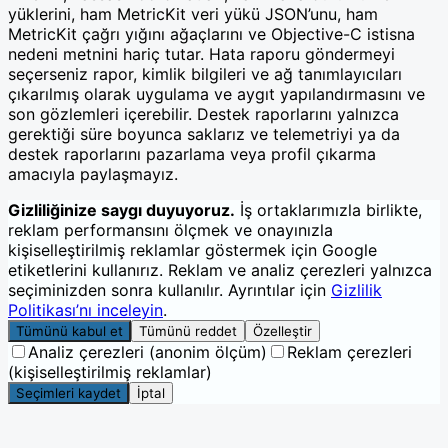
yüklerini, ham MetricKit veri yükü JSON’unu, ham
MetricKit çağrı yığını ağaçlarını ve Objective-C istisna
nedeni metnini hariç tutar. Hata raporu göndermeyi
seçerseniz rapor, kimlik bilgileri ve ağ tanımlayıcıları
çıkarılmış olarak uygulama ve aygıt yapılandırmasını ve
son gözlemleri içerebilir. Destek raporlarını yalnızca
gerektiği süre boyunca saklarız ve telemetriyi ya da
destek raporlarını pazarlama veya profil çıkarma
amacıyla paylaşmayız.
Gizliliğinize saygı duyuyoruz.
İş ortaklarımızla birlikte,
reklam performansını ölçmek ve onayınızla
kişiselleştirilmiş reklamlar göstermek için Google
etiketlerini kullanırız. Reklam ve analiz çerezleri yalnızca
seçiminizden sonra kullanılır. Ayrıntılar için
Gizlilik
Politikası’nı inceleyin
.
Tümünü kabul et
Tümünü reddet
Özelleştir
Analiz çerezleri (anonim ölçüm)
Reklam çerezleri
(kişiselleştirilmiş reklamlar)
Seçimleri kaydet
İptal