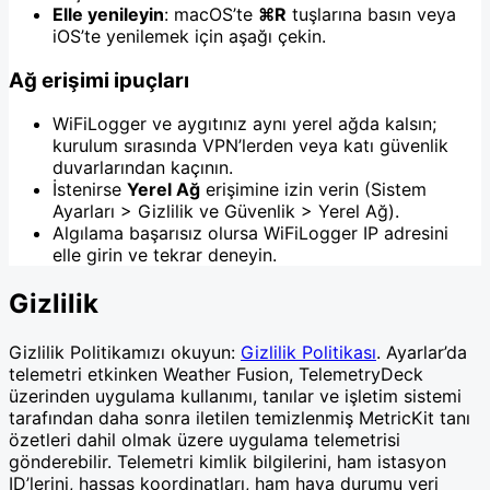
Elle yenileyin
: macOS’te
⌘R
tuşlarına basın veya
iOS’te yenilemek için aşağı çekin.
Ağ erişimi ipuçları
WiFiLogger ve aygıtınız aynı yerel ağda kalsın;
kurulum sırasında VPN’lerden veya katı güvenlik
duvarlarından kaçının.
İstenirse
Yerel Ağ
erişimine izin verin (Sistem
Ayarları > Gizlilik ve Güvenlik > Yerel Ağ).
Algılama başarısız olursa WiFiLogger IP adresini
elle girin ve tekrar deneyin.
Gizlilik
Gizlilik Politikamızı okuyun:
Gizlilik Politikası
. Ayarlar’da
telemetri etkinken Weather Fusion, TelemetryDeck
üzerinden uygulama kullanımı, tanılar ve işletim sistemi
tarafından daha sonra iletilen temizlenmiş MetricKit tanı
özetleri dahil olmak üzere uygulama telemetrisi
gönderebilir. Telemetri kimlik bilgilerini, ham istasyon
ID’lerini, hassas koordinatları, ham hava durumu veri