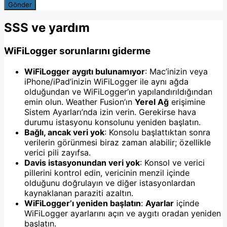
Gönder
SSS ve yardım
WiFiLogger sorunlarını giderme
WiFiLogger aygıtı bulunamıyor
: Mac’inizin veya
iPhone/iPad’inizin WiFiLogger ile aynı ağda
olduğundan ve WiFiLogger’ın yapılandırıldığından
emin olun. Weather Fusion’ın
Yerel Ağ
erişimine
Sistem Ayarları’nda izin verin. Gerekirse hava
durumu istasyonu konsolunu yeniden başlatın.
Bağlı, ancak veri yok
: Konsolu başlattıktan sonra
verilerin görünmesi biraz zaman alabilir; özellikle
verici pili zayıfsa.
Davis istasyonundan veri yok
: Konsol ve verici
pillerini kontrol edin, vericinin menzil içinde
olduğunu doğrulayın ve diğer istasyonlardan
kaynaklanan paraziti azaltın.
WiFiLogger’ı yeniden başlatın
:
Ayarlar
içinde
WiFiLogger ayarlarını açın ve aygıtı oradan yeniden
başlatın.