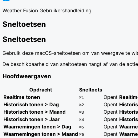
Weather Fusion Gebruikershandleiding
Sneltoetsen
Sneltoetsen
Gebruik deze macOS-sneltoetsen om van weergave te wiss
De beschikbaarheid van sneltoetsen hangt af van de actie
Hoofdweergaven
Opdracht
Sneltoets
Realtime tonen
Opent
Realtim
⌘1
Historisch tonen > Dag
Opent
Histori
⌘2
Historisch tonen > Maand
Opent
Histori
⌘3
Historisch tonen > Jaar
Opent
Histori
⌘4
Waarnemingen tonen > Dag
Opent
Waarne
⌘5
Waarnemingen tonen > Maand
Opent
Waarne
⌘6