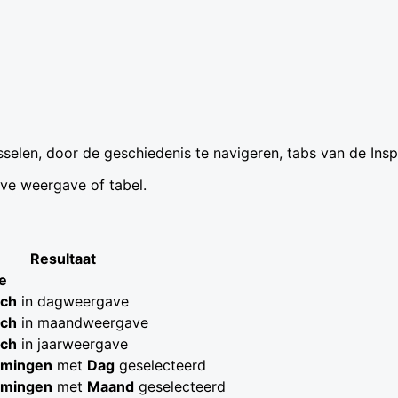
elen, door de geschiedenis te navigeren, tabs van de Ins
ve weergave of tabel.
Resultaat
e
sch
in dagweergave
sch
in maandweergave
sch
in jaarweergave
mingen
met
Dag
geselecteerd
mingen
met
Maand
geselecteerd