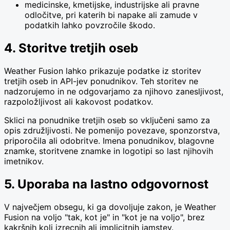
medicinske, kmetijske, industrijske ali pravne
odločitve, pri katerih bi napake ali zamude v
podatkih lahko povzročile škodo.
4. Storitve tretjih oseb
Weather Fusion lahko prikazuje podatke iz storitev
tretjih oseb in API-jev ponudnikov. Teh storitev ne
nadzorujemo in ne odgovarjamo za njihovo zanesljivost,
razpoložljivost ali kakovost podatkov.
Sklici na ponudnike tretjih oseb so vključeni samo za
opis združljivosti. Ne pomenijo povezave, sponzorstva,
priporočila ali odobritve. Imena ponudnikov, blagovne
znamke, storitvene znamke in logotipi so last njihovih
imetnikov.
5. Uporaba na lastno odgovornost
V največjem obsegu, ki ga dovoljuje zakon, je Weather
Fusion na voljo "tak, kot je" in "kot je na voljo", brez
kakršnih koli izrecnih ali implicitnih jamstev.