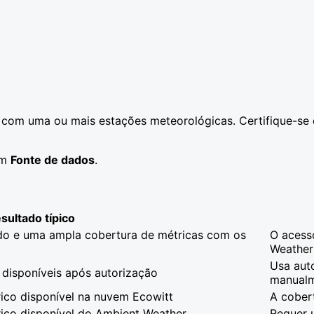
 com uma ou mais estações meteorológicas. Certifique-se d
em
Fonte de dados
.
sultado típico
ndo e uma ampla cobertura de métricas com os
O acess
Weather
Usa aut
disponíveis após autorização
manual
órico disponível na nuvem Ecowitt
A cober
órico disponível do Ambient Weather
Requer 