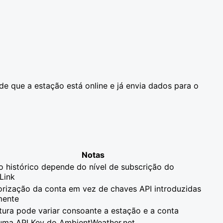
e que a estação está online e já envia dados para o
Notas
o histórico depende do nível de subscrição do
Link
orização da conta em vez de chaves API introduzidas
mente
tura pode variar consoante a estação e a conta
uma API Key do AmbientWeather.net