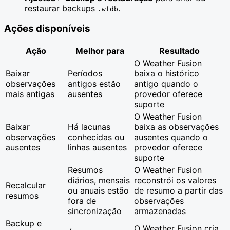
restaurar backups
.
.wfdb
Ações disponíveis
Ação
Melhor para
Resultado
O Weather Fusion
Baixar
Períodos
baixa o histórico
observações
antigos estão
antigo quando o
mais antigas
ausentes
provedor oferece
suporte
O Weather Fusion
Baixar
Há lacunas
baixa as observações
observações
conhecidas ou
ausentes quando o
ausentes
linhas ausentes
provedor oferece
suporte
Resumos
O Weather Fusion
diários, mensais
reconstrói os valores
Recalcular
ou anuais estão
de resumo a partir das
resumos
fora de
observações
sincronização
armazenadas
Backup e
O Weather Fusion cria