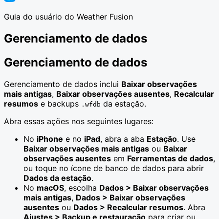
Guia do usuário do Weather Fusion
Gerenciamento de dados
Gerenciamento de dados
Gerenciamento de dados inclui
Baixar observações
mais antigas
,
Baixar observações ausentes
,
Recalcular
resumos
e backups
da estação.
.wfdb
Abra essas ações nos seguintes lugares:
No
iPhone
e no
iPad
, abra a aba
Estação
. Use
Baixar observações mais antigas
ou
Baixar
observações ausentes
em
Ferramentas de dados
,
ou toque no ícone de banco de dados para abrir
Dados da estação
.
No
macOS
, escolha
Dados > Baixar observações
mais antigas
,
Dados > Baixar observações
ausentes
ou
Dados > Recalcular resumos
. Abra
Ajustes > Backup e restauração
para criar ou