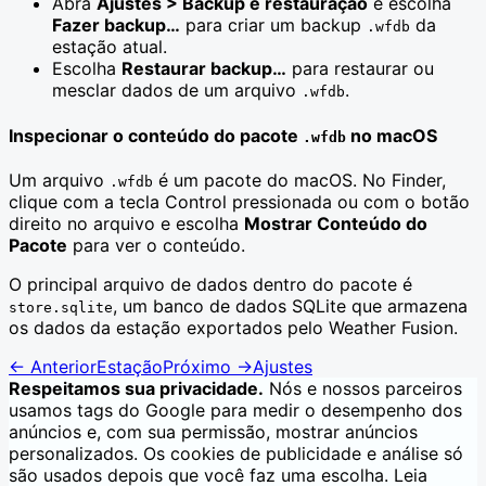
Abra
Ajustes > Backup e restauração
e escolha
Fazer backup…
para criar um backup
da
.wfdb
estação atual.
Escolha
Restaurar backup…
para restaurar ou
mesclar dados de um arquivo
.
.wfdb
Inspecionar o conteúdo do pacote
no macOS
.wfdb
Um arquivo
é um pacote do macOS. No Finder,
.wfdb
clique com a tecla Control pressionada ou com o botão
direito no arquivo e escolha
Mostrar Conteúdo do
Pacote
para ver o conteúdo.
O principal arquivo de dados dentro do pacote é
, um banco de dados SQLite que armazena
store.sqlite
os dados da estação exportados pelo Weather Fusion.
←
Anterior
Estação
Próximo
→
Ajustes
Respeitamos sua privacidade.
Nós e nossos parceiros
usamos tags do Google para medir o desempenho dos
anúncios e, com sua permissão, mostrar anúncios
personalizados. Os cookies de publicidade e análise só
são usados depois que você faz uma escolha. Leia